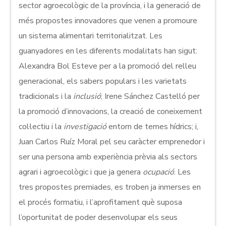
sector agroecològic de la província, i la generació de
més propostes innovadores que venen a promoure
un sistema alimentari territorialitzat. Les
guanyadores en les diferents modalitats han sigut:
Alexandra Bol Esteve per a la promoció del relleu
generacional, els sabers populars i les varietats
tradicionals i la
inclusió
; Irene Sánchez Castelló per
la promoció d’innovacions, la creació de coneixement
col·lectiu i la
investigació
entorn de temes hídrics; i,
Juan Carlos Ruíz Moral pel seu caràcter emprenedor i
ser una persona amb experiència prèvia als sectors
agrari i agroecològic i que ja genera
ocupació
. Les
tres propostes premiades, es troben ja inmerses en
el procés formatiu, i l’aprofitament què suposa
l’oportunitat de poder desenvolupar els seus