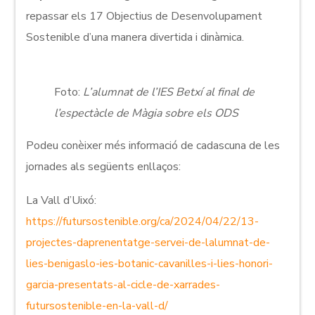
repassar els 17 Objectius de Desenvolupament
Sostenible d’una manera divertida i dinàmica.
Foto:
L’alumnat de l’IES Betxí al final de
l’espectàcle de Màgia sobre els ODS
Podeu conèixer més informació de cadascuna de les
jornades als següents enllaços:
La Vall d’Uixó:
https://futursostenible.org/ca/2024/04/22/13-
projectes-daprenentatge-servei-de-lalumnat-de-
lies-benigaslo-ies-botanic-cavanilles-i-lies-honori-
garcia-presentats-al-cicle-de-xarrades-
futursostenible-en-la-vall-d/