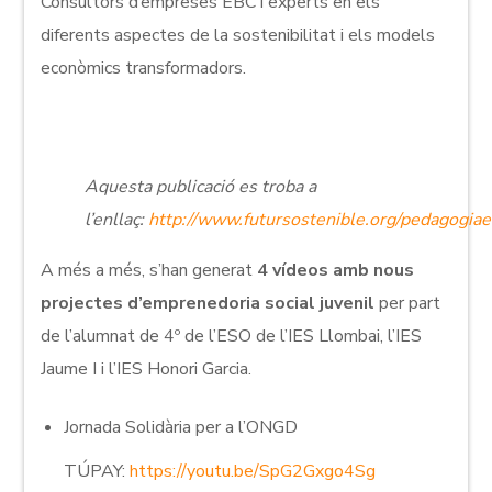
Consultors d’empreses EBC i experts en els
diferents aspectes de la sostenibilitat i els models
econòmics transformadors.
Aquesta publicació es troba a
l’enllaç:
http://www.futursostenible.org/pedagogia
A més a més, s’han generat
4 vídeos amb nous
projectes d’emprenedoria social juvenil
per part
de l’alumnat de 4º de l’ESO de l’IES Llombai, l’IES
Jaume I i l’IES Honori Garcia.
Jornada Solidària per a l’ONGD
TÚPAY:
https://youtu.be/SpG2Gxgo4Sg