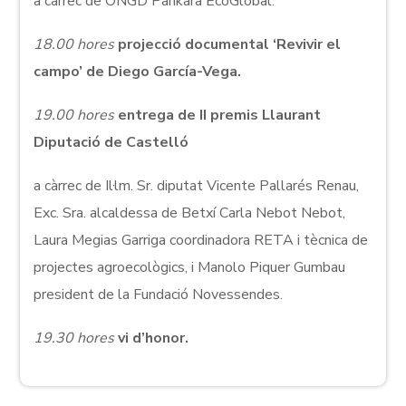
a càrrec de ONGD Pankara EcoGlobal.
18.00 hores
projecció documental ‘Revivir el
campo’ de Diego García-Vega.
19.00 hores
entrega de II premis Llaurant
Diputació de Castelló
a càrrec de Il·lm. Sr. diputat Vicente Pallarés Renau,
Exc. Sra. alcaldessa de Betxí Carla Nebot Nebot,
Laura Megias Garriga coordinadora RETA i tècnica de
projectes agroecològics, i Manolo Piquer Gumbau
president de la Fundació Novessendes.
19.30 hores
vi d’honor.