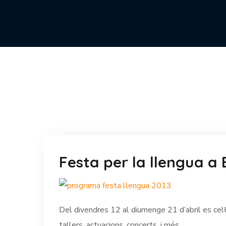
Festa per la llengua a 
Del divendres 12 al diumenge 21 d’abril es cel·l
tallers, actuacions, concerts, i més.