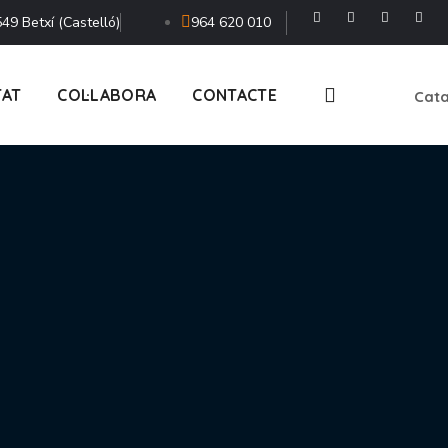
49 Betxí (Castelló)
964 620 010
TAT
COL·LABORA
CONTACTE
Cata