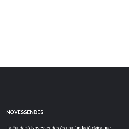
NOVESSENDES
La Fundació
Novessendes
és una fundació cívica que