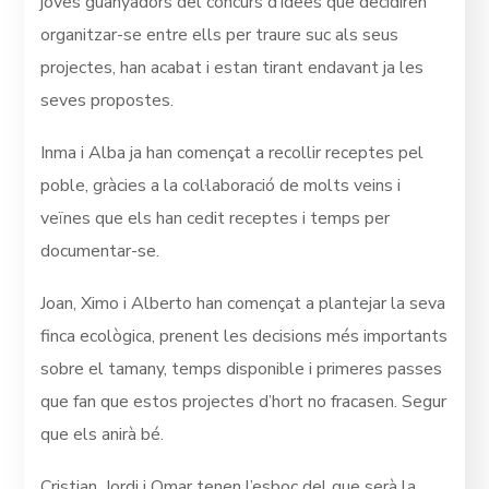
joves guanyadors del concurs d’idees que decidiren
organitzar-se entre ells per traure suc als seus
projectes, han acabat i estan tirant endavant ja les
seves propostes.
Inma i Alba ja han començat a recollir receptes pel
poble, gràcies a la col·laboració de molts veins i
veïnes que els han cedit receptes i temps per
documentar-se.
Joan, Ximo i Alberto han començat a plantejar la seva
finca ecològica, prenent les decisions més importants
sobre el tamany, temps disponible i primeres passes
que fan que estos projectes d’hort no fracasen. Segur
que els anirà bé.
Cristian, Jordi i Omar tenen l’esboç del que serà la