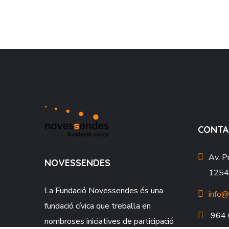
CONTA
Av. P
NOVESSENDES
12549
La Fundació
Novessendes
és una
info@
fundació cívica que treballa en
964 
nombroses iniciatives de participació