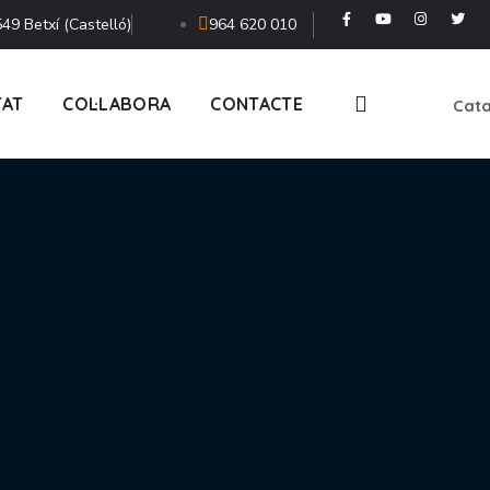
49 Betxí (Castelló)
964 620 010
TAT
COL·LABORA
CONTACTE
Cata