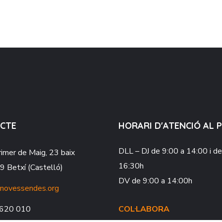
CTE
HORARI D'ATENCIÓ AL 
DLL – DJ
de 9:00 a 14:00 i d
rimer de Maig, 23 baix
16:30h
 Betxí (Castelló)
DV
de 9:00 a 14:00h
novessendes.org
620 010
COL·LABORA