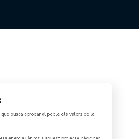
s
, que busca apropar al poble els valors de la
ta energia i ànims a aquest projecte bàsic per