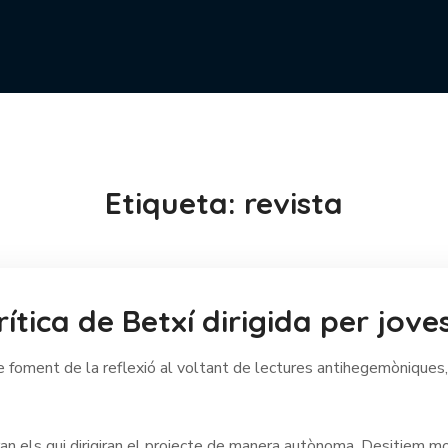
Etiqueta:
revista
ítica de Betxí dirigida per jove
 de foment de la reflexió al voltant de lectures antihegemòniques
n els qui dirigiran el projecte de manera autònoma. Desitjem mol